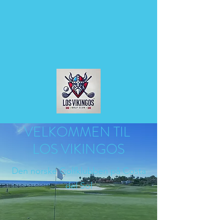
VELKOMMEN TIL
LOS VIKINGOS
Den norske Golfklubben på Costa
del Sol