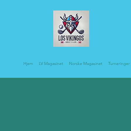
Hjem
LV Magasinet
Norske Magasinet
Turneringer