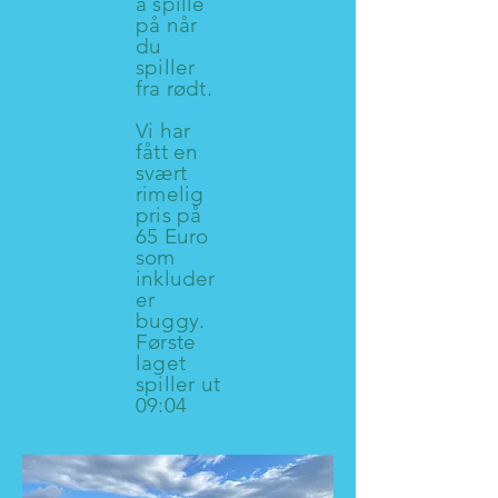
å spille
på når
du
spiller
fra rødt.
Vi har
fått en
svært
rimelig
pris på
65 Euro
som
inkluder
er
buggy.
Første
laget
spiller ut
09:04