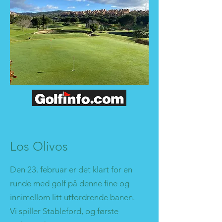
Los Olivos
Den 23. februar er det klart for en
runde med golf på denne fine og
innimellom litt utfordrende banen.
Vi spiller Stableford, og første