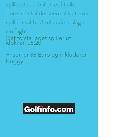
spilles det til ballen er i hullet.
Fortsatt skal det være slik at hver
spiller skal ha 3 tellende utslag i
sin flight.
Det første laget spiller ut
klokken 08:20
Prisen er 88 Euro og inkluderer
buggy.