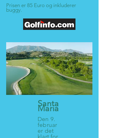
Prisen er 85 Euro og inkluderer
buggy.
Santa
Maria
Den 9.
februar
er det
klart for