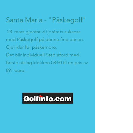
Santa Maria - "Påskegolf"
23. mars gjentar vi fjorårets suksess
med Påskegolf på denne fine banen.
Gjør klar for påskemoro.
Det blir individuell Stableford med
første utslag klokken 08:50 til en pris av
89,- euro.