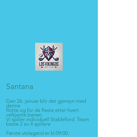
Santana
Den 26. januar blir det gjensyn med
denne
flotte og for de fleste etter hvert
velkjente banen.
Vi spiller individuell Stableford. Team
beste 2 av 4 spillere
Første utslagstid
er kl.09:00.