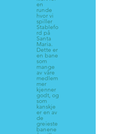
en
runde
hvor vi
spiller
Stablefo
rd på
Santa
Maria.
Dette er
en bane
som
mange
av våre
medlem
mer
kjenner
godt, og
som
kanskje
er en av
de
greieste
banene