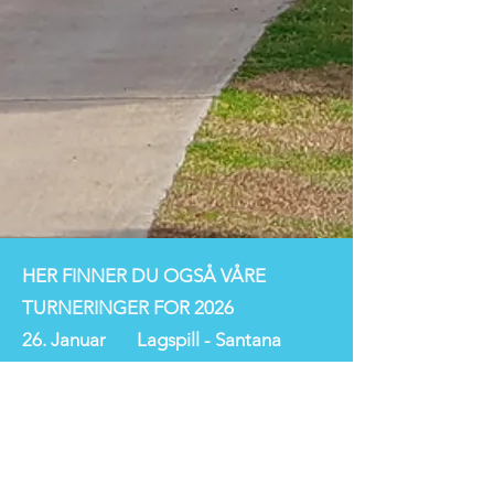
HER FINNER DU OGSÅ VÅRE
TURNERINGER FOR 2026
26. Januar Lagspill - Santana
09. Februar Stableford - Santa
María
23. Februar Stableford - Mijas Los
Olivos