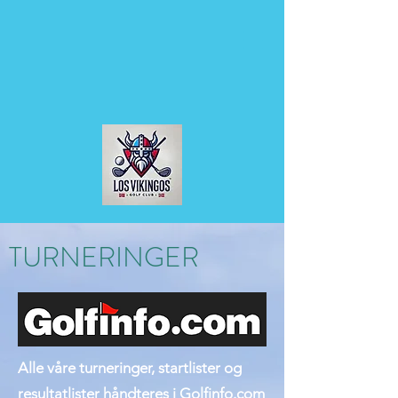
TURNERINGER
Alle våre turneringer, startlister og
resultatlister håndteres i Golfinfo.com